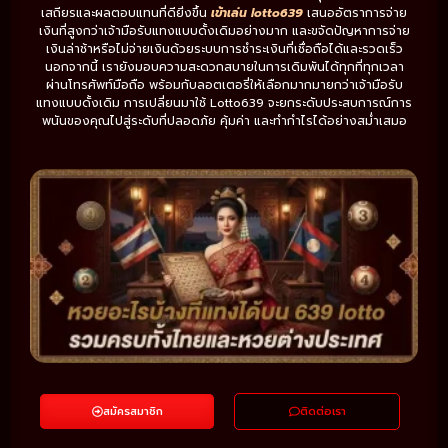
เสถียรและผลตอบแทนที่ดียิ่งขึ้น
เข้าเล่น lotto639
เสนออัตราการจ่าย
เงินที่สูงกว่าเจ้ามือรับแทงแบบดั้งเดิมอย่างมาก และขจัดปัญหาการจ่าย
เงินล่าช้าหรือไม่จ่ายเงินด้วยระบบการชำระเงินที่เชื่อถือได้และรวดเร็ว
นอกจากนี้ เรายังมอบความสะดวกสบายในการเดิมพันได้ทุกที่ทุกเวลา
ผ่านโทรศัพท์มือถือ พร้อมกับลอตเตอรี่ให้เลือกมากมายกว่าเจ้ามือรับ
แทงแบบดั้งเดิม การเปลี่ยนมาใช้ Lotto639 จะยกระดับประสบการณ์การ
พนันของคุณไปสู่ระดับที่ปลอดภัย คุ้มค่า และทำกำไรได้อย่างสม่ำเสมอ
สมัครสมาชิก
ติดต่อเรา