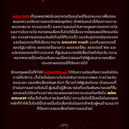
lotto 639
เป็นแพลตฟอร์มลอตเตอรี่ออนไลน์ที่ออกแบบมาเพื่อตอบ
สนองความต้องการของนักพนันยุคใหม่ นักพนันเหล่านี้ต้องการความ
สะดวกสบาย ความรวดเร็ว และความแม่นยำในการดูผลการออกรางวัล
และการรับรางวัล หลายคนเลือกเว็บไซต์นี้เนื่องจากมีคุณสมบัติครบครัน
เช่น ระบบฝากและถอนเงินอัตโนมัติที่รวดเร็ว รองรับอุปกรณ์ทุกประเภท
และมีลอตเตอรี่ให้เลือกมากมาย
lotto639 ทางเข้า
รวมถึงลอตเตอรี่
ของรัฐบาลไทย ลอตเตอรี่ของลาว ลอตเตอรี่หุ้น ลอตเตอรี่ Ikki และ
แม้แต่ลอตเตอรี่ต่างประเทศ ที่ผู้เล่นสามารถใช้เสี่ยงโชคได้ทุกวัน ความ
หลากหลายนี้ช่วยป้องกันความเบื่อหน่ายและทำให้ผู้เล่นสามารถเลือก
ประเภทลอตเตอรี่ที่ต้องการได้
อีกเหตุผลหนึ่งที่ทำให้
lotto639login
ได้รับความนิยมคือความจริงใจใน
การให้บริการ เว็บไซต์เน้นความโปร่งใสในการประกาศผล การจ่ายเงิน
ตรงเวลา และหลีกเลี่ยงปัญหาใดๆ ที่อาจทำให้ผู้เล่นกังวล ด้วยระบบที่
ดำเนินการอย่างดีเช่นนี้ ผู้เล่นจึงรู้สึกสบายใจที่จะเดิมพันหมายเลขที่ชื่น
ชอบและไม่ต้องกังวลว่าหมายเลขของพวกเขาจะตรงกันหรือไม่
สมัคร
lotto639
หรือเว็บไซต์จะจ่ายเงินหรือไม่ ความมั่นใจนี้เป็นหนึ่งในเหตุผล
หลักที่ทำให้เว็บไซต์นี้กลายเป็นตัวเลือกอันดับแรกสำหรับผู้คนจำนวนมาก
ที่ต้องการลองเสี่ยงโชคทางออนไลน์