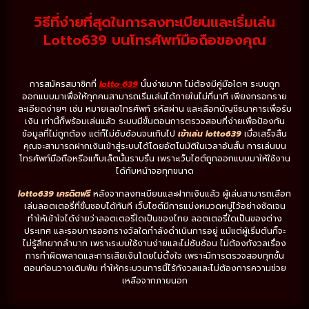
วิธีที่ง่ายที่สุดในการลงทะเบียนและเริ่มเล่น
Lotto639 บนโทรศัพท์มือถือของคุณ
การสมัครสมาชิกที่
lotto 639
นั้นง่ายมาก ไม่ต้องมีคู่มือใดๆ ระบบถูก
ออกแบบมาเพื่อให้ทุกคนสามารถเริ่มเล่นได้ภายในไม่กี่นาที เพียงกรอกราย
ละเอียดง่ายๆ เช่น หมายเลขโทรศัพท์ รหัสผ่าน และเลือกบัญชีธนาคารเพื่อรับ
เงิน เท่านี้ก็พร้อมเล่นแล้ว ระบบมีขั้นตอนการตรวจสอบที่ง่ายเพื่อป้องกัน
ข้อมูลที่ไม่ถูกต้อง แต่ก็ไม่ซับซ้อนจนเกินไป
เข้าเล่น lotto639
เมื่อเสร็จสิ้น
คุณจะสามารถฝากเงินเข้าสู่ระบบได้โดยอัตโนมัติในเวลาอันสั้น การเล่นบน
โทรศัพท์มือถือหรือแท็บเล็ตนั้นราบรื่น เพราะเว็บไซต์ถูกออกแบบมาให้ใช้งาน
ได้กับหน้าจอทุกขนาด
lotto639 เครดิตฟรี
หลังจากลงทะเบียนและฝากเงินแล้ว ผู้เล่นสามารถเลือก
เล่นลอตเตอรี่ที่ชื่นชอบได้ทันที เว็บไซต์มีการแบ่งหมวดหมู่ไว้อย่างชัดเจน
ทำให้เข้าใจได้ง่ายว่าลอตเตอรี่ใดเป็นของไทย ลอตเตอรี่ใดเป็นของต่าง
ประเทศ และรอบการออกรางวัลใดกำลังดำเนินการอยู่ แม้แต่ผู้เริ่มต้นก็จะ
ไม่รู้สึกยากลำบาก เพราะระบบใช้งานง่ายและไม่ซับซ้อน ไม่ต้องกังวลเรื่อง
การทำผิดพลาดและการเสียเงินโดยไม่ตั้งใจ เพราะมีการตรวจสอบทุกขั้น
ตอนก่อนวางเดิมพัน ทำให้กระบวนการนี้ไร้กังวลและไม่ต้องการความช่วย
เหลือจากภายนอก