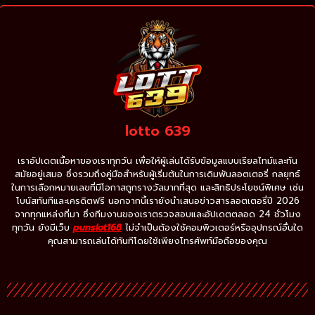
lotto 639
เราอัปเดตเนื้อหาของเราทุกวัน เพื่อให้ผู้เล่นได้รับข้อมูลแบบเรียลไทม์และทัน
สมัยอยู่เสมอ ซึ่งรวมถึงคู่มือสำหรับผู้เริ่มต้นในการเดิมพันลอตเตอรี่ กลยุทธ์
ในการเลือกหมายเลขที่มีโอกาสถูกรางวัลมากที่สุด และสิทธิประโยชน์พิเศษ เช่น
โบนัสทันทีและเครดิตฟรี นอกจากนี้เรายังนำเสนอข่าวสารลอตเตอรี่ปี 2026
จากทุกแหล่งที่มา ซึ่งทีมงานของเราตรวจสอบและอัปเดตตลอด 24 ชั่วโมง
ทุกวัน ยังมีเว็บ
punslot168
ไม่จำเป็นต้องใช้คอมพิวเตอร์หรืออุปกรณ์อื่นใด
คุณสามารถเล่นได้ทันทีโดยใช้เพียงโทรศัพท์มือถือของคุณ