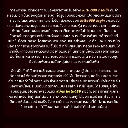
การพิจารณาว่าอัตราจ่ายของแพลตฟอร์มอย่าง
lotto639 ทางเข้า
คุ้มค่า
หรือไม่ จำเป็นต้องดูในหลายมิติ ทั้งรูปแบบของหวยที่เปิดให้เดิมพันและอัตรา
การจ่ายในแต่ละประเภท โดยทั่วไปแล้วระบบของ
lotto639 login
จะรองรับ
การเล่นหวยหลายรูปแบบ เช่น หวยรัฐบาล หวยหุ้น หวยต่างประเทศ และหวย
พิเศษ ซึ่งแต่ละประเภทจะมีเรทราคาที่แตกต่างกันไปตามความเสี่ยงและ
โอกาสในการถูกรางวัลจุดเด่นของ lotto 639 คือการกำหนดอัตราจ่ายที่
แข่งขันได้กับตลาด โดยเฉพาะหวยยอดนิยมอย่างเลข 2 ตัว และ 3 ตัว ที่มัก
มีอัตราการจ่ายสูงกว่าหลายเว็บไซต์ ทำให้ผู้เล่นสามารถสร้างผลตอบแทนได้
มากขึ้นหากวิเคราะห์ตัวเลขได้อย่างแม่นยำ นอกจากนี้ยังมีตัวเลือกการเดิม
พันที่หลากหลาย เช่น การแทงแบบกลับ การแทงโต๊ด หรือการเล่นแบบชุด
ซึ่งช่วยเพิ่มความยืดหยุ่นในการวางแผนเดิมพัน
อีกหนึ่งข้อดีคือความชัดเจนของระบบแสดงผล ผู้เล่นสามารถตรวจสอบ
อัตราจ่ายได้ก่อนทำรายการทุกครั้ง ทำให้ไม่มีความคลุมเครือ และสามารถ
คำนวณผลกำไรได้ล่วงหน้า ช่วยลดความเสี่ยงและเพิ่มความมั่นใจในการเล่น
นอกจากนี้ยังมีระบบอัปเดตราคาแบบเรียลไทม์ ทำให้ผู้เล่นได้รับข้อมูลที่ทัน
สมัยอยู่เสมอโดยภาพรวมแล้ว
สมัคร lotto639
ถือว่ามีอัตราจ่ายที่คุ้มค่า
เหมาะสำหรับทั้งผู้เล่นที่ต้องการความสนุกและผู้ที่ต้องการสร้างกำไรจากการ
วิเคราะห์ตัวเลขอย่างจริงจัง หากมีการวางแผนการเล่นที่ดี ก็สามารถเพิ่ม
โอกาสในการได้รับผลตอบแทนที่น่าพอใจได้อย่างต่อเนื่อง