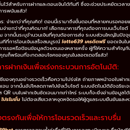
้นไว้สำหรับการฝากและถอนเงินได้ทันที ซึ่งจะช่วยประหยัดเวลาข
่งการพนันแล้ว!
: ง่ายกว่าที่คุณคิด! ตอนนี้เรามาถึงขั้นตอนที่หลายคนรอคอยแล
ง่ายกว่าที่คุณคิดมาก! เลือกธนาคารที่คุณต้องการบนเว็บไซต์
ากนั้นระบุจำนวนเงินที่คุณต้องการส่ง ระบบส่วนใหญ่ในปัจจุ
ทีที่การโอนเงินเสร็จสมบูรณ์
lotto639 เครดิตฟรี
ยอดเงินใน
ในการรอหรือป้อนข้อมูลด้วยตนเองหลายครั้ง ผู้ที่ให้ความสำคั
ว คุณก็พร้อมที่จะทดสอบโชคของคุณในลอตเตอรี่แล้ว!
รฝากเงินเพื่อเร่งกระบวนการอัตโนมัติ:
ัญชีของคุณอย่างรวดเร็วคือความโปร่งใส ถ่ายภาพหน้าจอใบฝากเงิ
งชัดเจน จากนั้นอัปโหลดภาพไปยังเว็บไซต์ ระบบอัตโนมัติอัจฉริ
หัส QR บนใบฝากเงินชัดเจนมากเท่าไหร่ ระบบก็จะยิ่งอ่านข้อมูลได
โปรโมชั่น
ไม่ต้องเสียเวลาหงุดหงิดรอให้ผู้ดูแลระบบยืนยันและหว
งตรงกันเพื่อให้การโอนรวดเร็วและราบรื่น