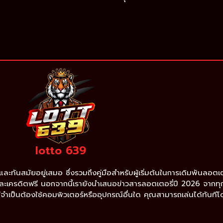
lotto 639
ม์และทันสมัยอยู่เสมอ ซึ่งรวมถึงคู่มือสำหรับผู้เริ่มต้นในการเดิมพันลอต
ีและเครดิตฟรี นอกจากนี้เรายังนำเสนอข่าวสารลอตเตอรี่ปี 2026 จากทุ
่จำเป็นต้องใช้คอมพิวเตอร์หรืออุปกรณ์อื่นใด คุณสามารถเล่นได้ทันที